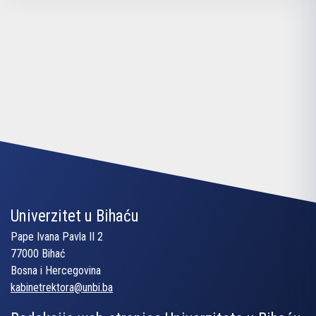
Univerzitet u Bihaću
Pape Ivana Pavla II 2
77000 Bihać
Bosna i Hercegovina
kabinetrektora@unbi.ba