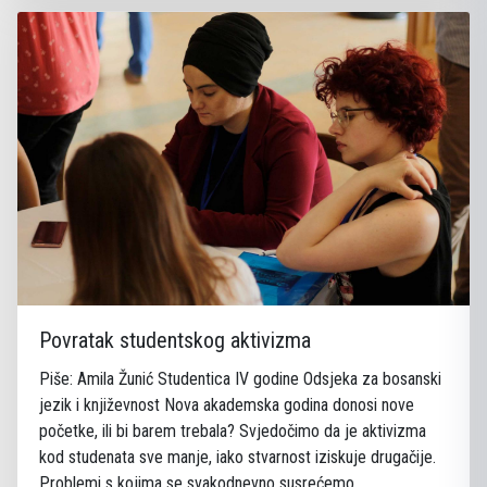
Povratak studentskog aktivizma
Piše: Amila Žunić Studentica IV godine Odsjeka za bosanski
jezik i književnost Nova akademska godina donosi nove
početke, ili bi barem trebala? Svjedočimo da je aktivizma
kod studenata sve manje, iako stvarnost iziskuje drugačije.
Problemi s kojima se svakodnevno susrećemo ...