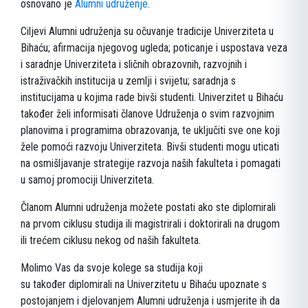
osnovano je
Alumni udruženje
.
Ciljevi Alumni udruženja su očuvanje tradicije Univerziteta u
Bihaću; afirmacija njegovog ugleda; poticanje i uspostava veza
i saradnje Univerziteta i sličnih obrazovnih, razvojnih i
istraživačkih institucija u zemlji i svijetu; saradnja s
institucijama u kojima rade bivši studenti. Univerzitet u Bihaću
također želi informisati članove Udruženja o svim razvojnim
planovima i programima obrazovanja, te uključiti sve one koji
žele pomoći razvoju Univerziteta. Bivši studenti mogu uticati
na osmišljavanje strategije razvoja naših fakulteta i pomagati
u samoj promociji Univerziteta.
Članom Alumni udruženja možete postati ako ste diplomirali
na prvom ciklusu studija ili magistrirali i doktorirali na drugom
ili trećem ciklusu nekog od naših fakulteta.
Molimo Vas da svoje kolege sa studija koji
su također diplomirali na Univerzitetu u Bihaću upoznate s
postojanjem i djelovanjem Alumni udruženja i usmjerite ih da