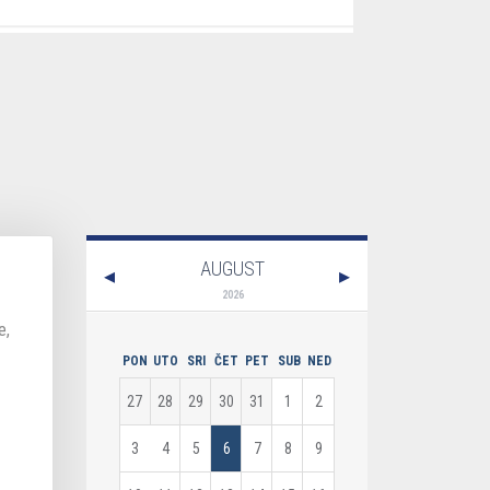
ina
AUGUST
SAZNAJ VIŠE
2026
e,
PON
UTO
SRI
ČET
PET
SUB
NED
27
28
29
30
31
1
2
3
4
5
6
7
8
9