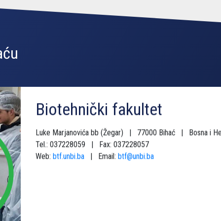
Web:
btf.unbi.ba
| Email:
btf@unbi.ba
aću
Fakultet zdravstvenih studij
Nositelja hrvatskog trolista 4 | 77000 Bihać | Bosna i H
Tel.: 037227046
Web:
fzs.unbi.ba
| Email:
fzs@unbi.ba
Facebook