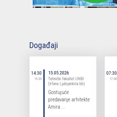
Događaji
15.05.2026
14:30
07:30
Tehnički fakultet UNBI
15:30
17:00
(Irfana Ljubijankića bb)
Gostujuće
predavanje arhitekte
Amira ...