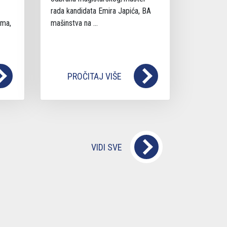
rada kandidata Emira Japića, BA
yma,
mašinstva na ...
ovina
PROČITAJ VIŠE
SAZNAJ VIŠE
VIDI SVE
ercegovina