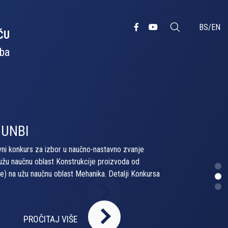
BS
/
EN
ĆU
ba
ta UNBI
 Javni konkurs za izbor u naučno-nastavna zvanja.
umentu.
PROČITAJ VIŠE
PROČITAJ VIŠE
PROČITAJ VIŠE