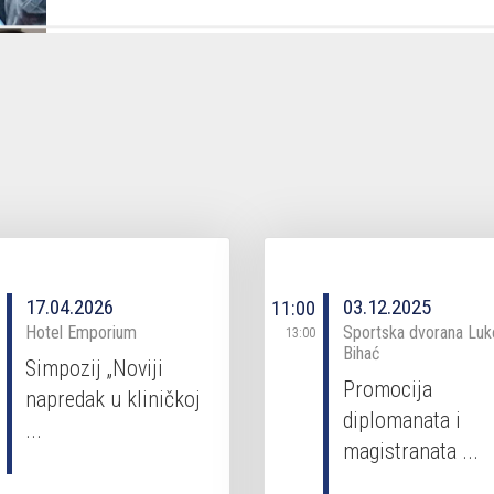
Tehnički fakultet
Irfana Ljubijankića bb | 77000 Bihać | Bosna i Hercegov
Tel.: 037226271; 037226273 | Fax: 037226270
Web:
tfb.unbi.ba
| Email:
tfb@unbi.ba
17.04.2026
03.12.2025
11:00
Hotel Emporium
Sportska dvorana Luk
13:00
Bihać
Simpozij „Noviji
Promocija
napredak u kliničkoj
Pravni fakultet
diplomanata i
...
magistranata ...
Džanića mahala 68 | 77000 Bihać | Bosna i Hercegovina