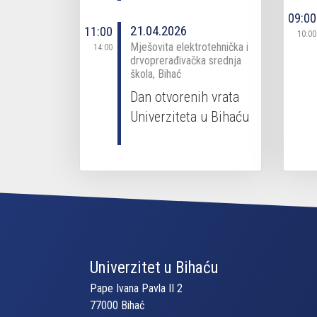
09:00
21.04.2026
11:00
10:00
Mješovita elektrotehnička i
14:00
drvoprerađivačka srednja
škola, Bihać
Dan otvorenih vrata
Univerziteta u Bihaću
Univerzitet u Bihaću
Pape Ivana Pavla II 2
77000 Bihać