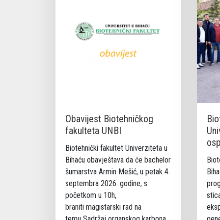
Obavijest Biotehničkog
Bio
fakulteta UNBI
Uni
osp
Biotehnički fakultet Univerziteta u
Bihaću obavještava da će bachelor
Biot
šumarstva Armin Mešić, u petak 4.
Biha
septembra 2026. godine, s
prog
početkom u 10h,
stic
braniti magistarski rad na
eksp
temu Sadržaj organskog karbona
gene