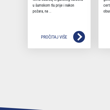
u šumskom tlu prije i nakon
cert
požara, na ...
obuc
PROČITAJ VIŠE