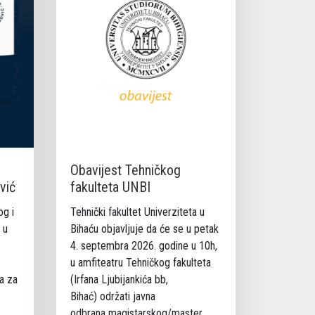
Obavijest Tehničkog
vić
fakulteta UNBI
og i
Tehnički fakultet Univerziteta u
 u
Bihaću objavljuje da će se u petak
4. septembra 2026. godine u 10h,
u amfiteatru Tehničkog fakulteta
a za
(Irfana Ljubijankića bb,
Bihać) održati javna
odbrana magistarskog/master