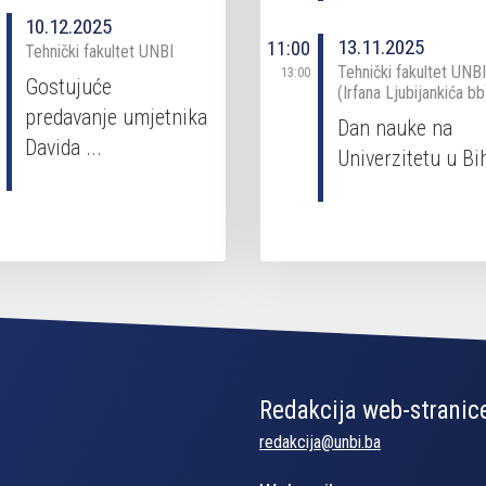
Tel.: 037310990 | Fax: 037310990
10.12.2025
Email:
prf@unbi.ba
13.11.2025
11:00
Tehnički fakultet UNBI
Tehnički fakultet UNBI
13:00
Gostujuće
(Irfana Ljubijankića bb
predavanje umjetnika
Dan nauke na
Davida ...
Univerzitetu u Bi
Pedagoški fakultet
Luke Marjanovića bb (Žegar) | 77000 Bihać | Bosna i H
Tel.: 037229850 | Fax: 037229878
Web:
pfb.unbi.ba
| Email:
pfb@unbi.ba
Redakcija web-stranice
redakcija@unbi.ba