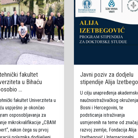
tehnički fakultet
Javni poziv za dodjelu
verziteta u Bihaću
stipendije Alija Izetbego
osobio ...
U cilju unapređenja akademsk
ehnički fakultet Univerziteta u
naučnoistraživačkog okruženja
ću uspješno je okončao
Bosni i Hercegovini, te
ram osposobljavanja za
podsticanja istraživanja
anje mikrokvalifikacije „CBAM
usmjerenih na teme od značaj
ert“, nakon čega su prvoj
razvoj zemlje, Fondacija Alija
raciji polaznika dodijeljeni
Izetbegović i Internacionalni