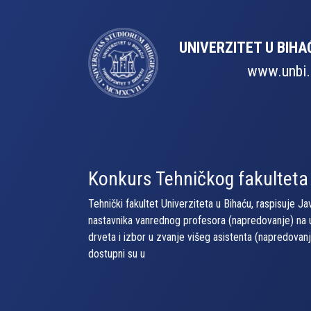
UNIVERZITET U BIHA
www.unbi.
Konkurs Pedagoškog fakulte
Pedagoški fakultet Univerziteta u Bihaću objavljuje
Detalji Konkursa dostupni su u odvojenom pdf-dok