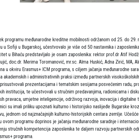
k programu međunarodne kreditne mobilnosti održanom od 25. do 29. 
 u Sofiji u Bugarskoj, učestvovalo je više od 50 nastavnika i zaposlenika
zitet u Bihaću predstavljalo je osam zaposlenika: rektor prof.dr Atif Hodžić
Mujić, doc.dr. Merima Toromanović, mr.sc. Alma Huskić, Adna Zirić, MA, Alm
vana u okviru Erasmus+ ICM programa, s ciljem jačanja međunarodne sar
a akademskih i administrativnih praksi između partnerskih visokoškolskih
prisustvovali prezentacijama i tematskim sesijama posvećenim radu, pro
ih institucija, te učestvovali u stručnim predavanjima, radionicama i disk
ih pravaca, umjetne inteligencije, održivog razvoja, inovacija i digitalne
snici su imali priliku upoznati kulturno i historijsko naslijeđe Bugarske kr
ivu, jednom od najznačajnijih kulturno-historijskih centara zemlje. Učešć
 u ovom programu doprinos je jačanju međunarodne saradnje i internacion
enju stručnih kompetencija zaposlenika te daljem razvoju partnerskih o
rasmus+ programa.