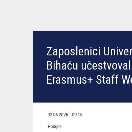
Zaposlenici Univer
Bihaću učestvoval
Erasmus+ Staff We
02.06.2026 - 09:15
Podijeli: