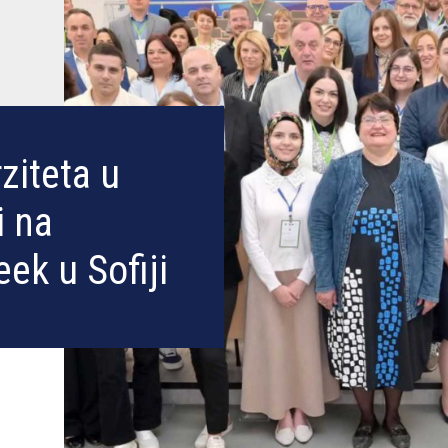
ziteta u
i na
ek u Sofiji