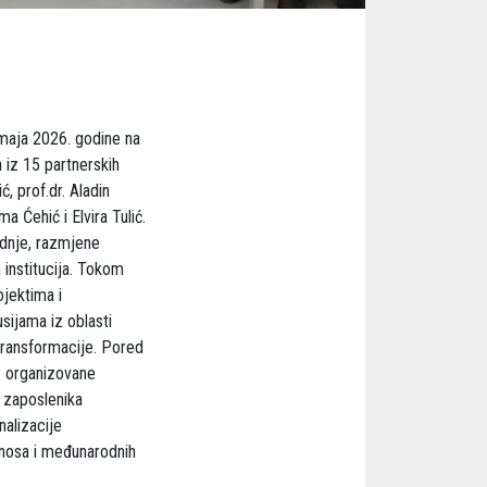
maja 2026. godine na
 iz 15 partnerskih
, prof.dr. Aladin
a Ćehić i Elvira Tulić.
adnje, razmjene
 institucija. Tokom
jektima i
usijama iz oblasti
 transformacije. Pored
oz organizovane
e zaposlenika
alizacije
dnosa i međunarodnih