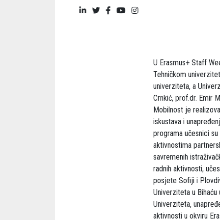
U Erasmus+ Staff Wee
Tehničkom univerzitetu
univerziteta, a Univer
Crnkić, prof.dr. Emir 
Mobilnost je realizo
iskustava i unapređenj
programa učesnici su 
aktivnostima partnersk
savremenih istraživačk
radnih aktivnosti, uče
posjete Sofiji i Plovd
Univerziteta u Bihaću
Univerziteta, unapređ
aktivnosti u okviru E