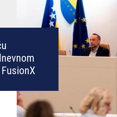
ću
odnevnom
 FusionX