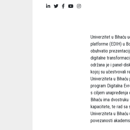
Univerzitet u Bihaću 
platforme (EDIH) u Bo
obuhvatio prezentaciju
digitalne transformaci
održana je i panel-disk
kojoj su učestvovali r
Univerziteta u Bihaću
program Digitalna Evro
s ciljem unapređenja d
Bihaću ima dvostruku 
kapacitete, te rad sa 
Univerziteta u Bihaću 
povezanosti akademske