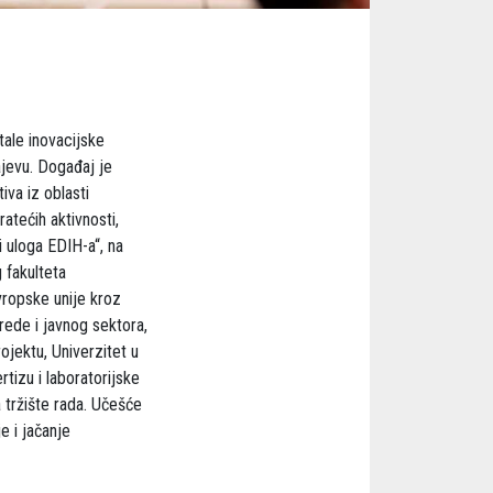
ale inovacijske
ajevu. Događaj je
iva iz oblasti
atećih aktivnosti,
i uloga EDIH-a“, na
 fakulteta
vropske unije kroz
rede i javnog sektora,
ojektu, Univerzitet u
tizu i laboratorijske
a tržište rada. Učešće
e i jačanje