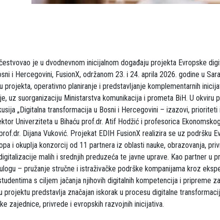
učestvovao je u dvodnevnom inicijalnom događaju projekta Evropske digit
sni i Hercegovini, FusionX, održanom 23. i 24. aprila 2026. godine u Sar
 projekta, operativno planiranje i predstavljanje komplementarnih inicijat
je, uz suorganizaciju Ministarstva komunikacija i prometa BiH. U okviru pr
usija „Digitalna transformacija u Bosni i Hercegovini – izazovi, prioriteti 
ektor Univerziteta u Bihaću prof.dr. Atif Hodžić i profesorica Ekonomskog
 prof.dr. Dijana Vuković. Projekat EDIH FusionX realizira se uz podršku E
pa i okuplja konzorcij od 11 partnera iz oblasti nauke, obrazovanja, priv
igitalizacije malih i srednjih preduzeća te javne uprave. Kao partner u pr
ulogu – pružanje stručne i istraživačke podrške kompanijama kroz eksper
studentima s ciljem jačanja njihovih digitalnih kompetencija i pripreme z
u projektu predstavlja značajan iskorak u procesu digitalne transformacij
 zajednice, privrede i evropskih razvojnih inicijativa.