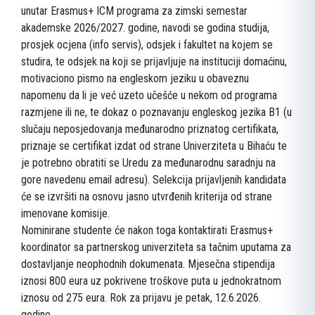
unutar Erasmus+ ICM programa za zimski semestar
akademske 2026/2027. godine, navodi se godina studija,
prosjek ocjena (info servis), odsjek i fakultet na kojem se
studira, te odsjek na koji se prijavljuje na instituciji domaćinu,
motivaciono pismo na engleskom jeziku u obaveznu
napomenu da li je već uzeto učešće u nekom od programa
razmjene ili ne, te dokaz o poznavanju engleskog jezika B1 (u
slučaju neposjedovanja međunarodno priznatog certifikata,
priznaje se certifikat izdat od strane Univerziteta u Bihaću te
je potrebno obratiti se Uredu za međunarodnu saradnju na
gore navedenu email adresu). Selekcija prijavljenih kandidata
će se izvršiti na osnovu jasno utvrđenih kriterija od strane
imenovane komisije.
Nominirane studente će nakon toga kontaktirati Erasmus+
koordinator sa partnerskog univerziteta sa tačnim uputama za
dostavljanje neophodnih dokumenata. Mjesečna stipendija
iznosi 800 eura uz pokrivene troškove puta u jednokratnom
iznosu od 275 eura. Rok za prijavu je petak, 12.6.2026.
godine.