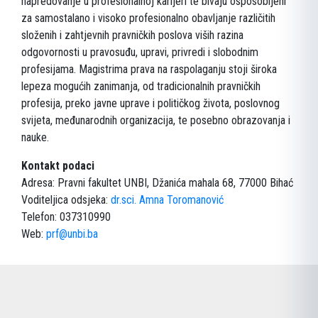
napredovanje u profesionalnoj karijeri te bivaju osposobljeni
za samostalano i visoko profesionalno obavljanje različitih
složenih i zahtjevnih pravničkih poslova viših razina
odgovornosti u pravosuđu, upravi, privredi i slobodnim
profesijama. Magistrima prava na raspolaganju stoji široka
lepeza mogućih zanimanja, od tradicionalnih pravničkih
profesija, preko javne uprave i političkog života, poslovnog
svijeta, međunarodnih organizacija, te posebno obrazovanja i
nauke.
Kontakt podaci
Adresa: Pravni fakultet UNBI, Džanića mahala 68, 77000 Bihać
Voditeljica odsjeka:
dr.sci. Amna Toromanović
Telefon: 037310990
Web:
prf@unbi.ba