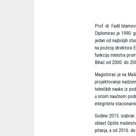
Prof. dr. Fadil Islam
Diplomirao je 1990. g
jedan od najboljih st
na poziciji direktora
funkciju ministra prom
Bihać od 2000. do 200
Magistrirao je na Maš
projektovanje nadzemn
tehničkih nauke iz po
u istom naučnom podr
integriteta stacionarn
Godine 2015. izabran 
oblast Opšte mašinstv
pitanja, a od 2016. do