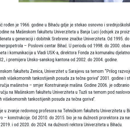
ović rođen je 1966. godine u Bihaću gdje je stekao osnovno i srednjoškol
odine na Mašinskom fakultetu Univerziteta u Banja Luci (odsjek za proi
udenata u generaciji i dobitnik Srebrene značke Univerziteta. Od 1995. do
 Energopetrola – Poslovni centar Bihać. U periodu od 1998. do 2000. obav
eta i komunikacija u Vladi USK-a, direktora Fonda za komunalnu djelatnos
2., i premijera Unsko-sanskog kantona od 2002. do 2004. godine.
inskom fakultetu Zenica, Univerzitet u Sarajevu sa temom “Prilog razvoj
ih višekomornih tankostijenih posuda za tečna goriva” 2001. godine i s
dručja mašinstva – smjer Konstruiranje mašina. Godine 2006. je odbranio
učju na Mašinskom fakultetu Univerziteta u Tuzli sa temom pod naslov
ih višekomornih tankostijenih posuda za tečna goriva”.
je u zvanje redovnog profesora na Tehničkom fakultetu Univerziteta u B
o – konstrukcije. Od 2010. do 2015. bio je na dužnosti prorektora za na
 2019. i od 2020. do 2024. na dužnosti rektora Univerziteta u Bihaću.