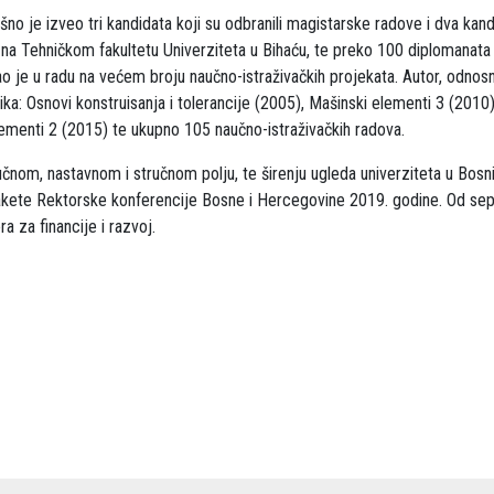
no je izveo tri kandidata koji su odbranili magistarske radove i dva kandi
na Tehničkom fakultetu Univerziteta u Bihaću, te preko 100 diplomanata I
 je u radu na većem broju naučno-istraživačkih projekata. Autor, odnosno
ka: Osnovi konstruisanja i tolerancije (2005), Mašinski elementi 3 (2010
lementi 2 (2015) te ukupno 105 naučno-istraživačkih radova.
učnom, nastavnom i stručnom polju, te širenju ugleda univerziteta u Bosni
Plakete Rektorske konferencije Bosne i Hercegovine 2019. godine. Od s
ra za financije i razvoj.