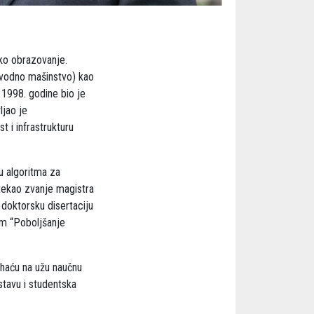
sko obrazovanje.
zvodno mašinstvo) kao
 1998. godine bio je
ljao je
t i infrastrukturu
u algoritma za
tekao zvanje magistra
 doktorsku disertaciju
om “Poboljšanje
ihaću na užu naučnu
stavu i studentska