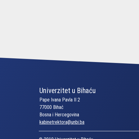
Univerzitet u Bihaću
Pape Ivana Pavla II 2
77000 Bihać
Bosna i Hercegovina
kabinetrektora@unbi.ba