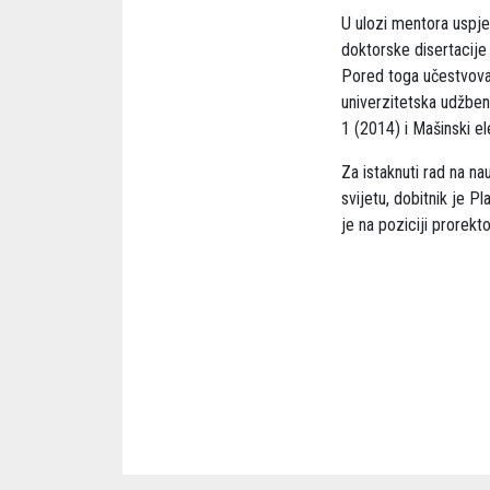
U ulozi mentora uspješ
doktorske disertacije 
Pored toga učestvovao
univerzitetska udžbeni
1 (2014) i Mašinski e
Za istaknuti rad na na
svijetu, dobitnik je 
je na poziciji prorekto