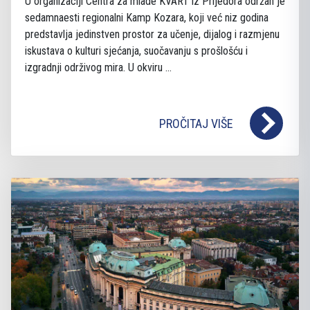
U organizaciji Centra za mlade KVART iz Prijedora održan je
sedamnaesti regionalni Kamp Kozara, koji već niz godina
predstavlja jedinstven prostor za učenje, dijalog i razmjenu
iskustava o kulturi sjećanja, suočavanju s prošlošću i
izgradnji održivog mira. U okviru ...
PROČITAJ VIŠE