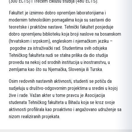
(300 ECTS) i Trećem ciklusu studija (480 ECTS).
Fakultet je iznimno dobro opremljen laboratorijiama i
modernim tehnološkim pomagalima koja su sastavni dio
teoretske i praktične nastave. Tehnički fakultet posjeduje
dobro opremljenu biblioteku koja broji naslove na bosanskom
(hrvatskom i srpskom), engleskom i njemačkom jeziku –
pogodne za istraživački rad. Studentima svih odsjeka
Tehničkog fakulteta nudi se stalna prilika da dio studija
provedu na nekoj od srodnih institucija u inostranstvu, u
zemljama kao što su Njemačka, Slovenija ili Turska.
Osim redovnih nastavnih aktivnosti, studenti se potiču da
sudjeluju u društvo-odgovornim projektima u sredini u kojoj
žive i rade. Važan akter u tome pravcu je Asocijacija
studenata Tehničkog fakulteta u Bihaću koja se kroz svoje
aktivnosti profilirala kao proaktivno i angažovano udruženje sa
nizom realiziranih projekata.