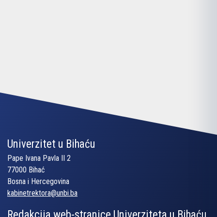
Univerzitet u Bihaću
Pape Ivana Pavla II 2
77000 Bihać
Bosna i Hercegovina
kabinetrektora@unbi.ba
Redakcija web-stranice Univerziteta u Bihaću