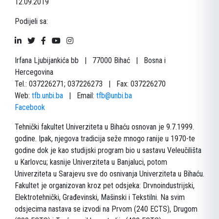
12.09.2019
Podijeli sa:
Irfana Ljubijankića bb | 77000 Bihać | Bosna i
Hercegovina
Tel.: 037226271; 037226273 | Fax: 037226270
Web:
tfb.unbi.ba
| Email:
tfb@unbi.ba
Facebook
Tehnički fakultet Univerziteta u Bihaću osnovan je 9.7.1999.
godine. Ipak, njegova tradicija seže mnogo ranije u 1970-te
godine dok je kao studijski program bio u sastavu Veleučilišta
u Karlovcu; kasnije Univerziteta u Banjaluci, potom
Univerziteta u Sarajevu sve do osnivanja Univerziteta u Bihaću.
Fakultet je organizovan kroz pet odsjeka: Drvnoindustrijski,
Elektrotehnički, Građevinski, Mašinski i Tekstilni. Na svim
odsjecima nastava se izvodi na Prvom (240 ECTS), Drugom