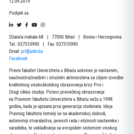
12.09.2019
Podijeli sa:
Džanića mahala 68 | 77000 Bihać | Bosna i Hercegovina
Tel.: 037310990 | Fax: 037310990
Email:
prf@unbi.ba
Facebook
Pravni fakultet Univerziteta u Bihaću uokviren je nastavnim,
naučnoistraživačkim i stručnim aktivnostima sa ciljem izvedbe
kvalitetnog visokoškolskog obrazovanja kroz Prvi i
Drugi ciklus studija. Počeci pravničkog obrazovanja
na Pravnom fakultetu Univerziteta u Bihaću sežu u 1998.
godinu, kada je upisana prva generacija studenata. Ideja
Pravnog fakulteta temelji se na akademskoj slobodi,
autonomiji stvaralaštva, javnosti rada i etičnosti nastavnika i
saradnika, te usklađivanja sa evropskim sistemom visokog