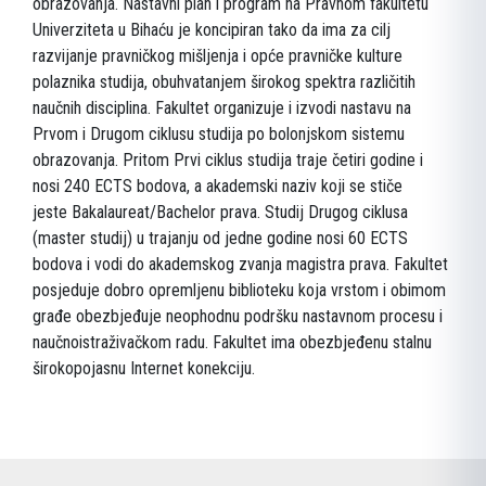
obrazovanja. Nastavni plan i program na Pravnom fakultetu
Univerziteta u Bihaću je koncipiran tako da ima za cilj
razvijanje pravničkog mišljenja i opće pravničke kulture
polaznika studija, obuhvatanjem širokog spektra različitih
naučnih disciplina. Fakultet organizuje i izvodi nastavu na
Prvom i Drugom ciklusu studija po bolonjskom sistemu
obrazovanja. Pritom Prvi ciklus studija traje četiri godine i
nosi 240 ECTS bodova, a akademski naziv koji se stiče
jeste Bakalaureat/Bachelor prava. Studij Drugog ciklusa
(master studij) u trajanju od jedne godine nosi 60 ECTS
bodova i vodi do akademskog zvanja magistra prava. Fakultet
posjeduje dobro opremljenu biblioteku koja vrstom i obimom
građe obezbjeđuje neophodnu podršku nastavnom procesu i
naučnoistraživačkom radu. Fakultet ima obezbjeđenu stalnu
širokopojasnu Internet konekciju.