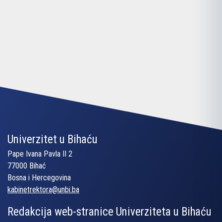
Univerzitet u Bihaću
Pape Ivana Pavla II 2
77000 Bihać
Bosna i Hercegovina
kabinetrektora@unbi.ba
Redakcija web-stranice Univerziteta u Bihaću