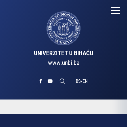
UNIVERZITET U BIHAĆU
www.unbi.ba
BS
/
EN