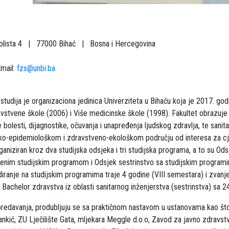
trolista 4 | 77000 Bihać | Bosna i Hercegovina
ail:
fzs@unbi.ba
studija je organizaciona jedinica Univerziteta u Bihaću koja je 2017. godi
vstvene škole (2006) i Više medicinske škole (1998). Fakultet obrazuj
 bolesti, dijagnostike, očuvanja i unapređenja ljudskog zdravlja, te sanit
nsko-epidemiološkom i zdravstveno-ekološkom području od interesa za cj
aniziran kroz dva studijska odsjeka i tri studijska programa, a to su Ods
menim studijskim programom i Odsjek sestrinstvo sa studijskim programi
udiranje na studijskim programima traje 4 godine (VIII semestara) i zvanje
 Bachelor zdravstva iz oblasti sanitarnog inženjerstva (sestrinstva) sa 
redavanja, produbljuju se sa praktičnom nastavom u ustanovama kao što
ijankić, ZU Lječilište Gata, mljekara Meggle d.o.o, Zavod za javno zdravs