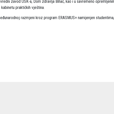
ivredni zavod USK-a, Dom zdravlja Bihać, kao i u savremeno opremljeni
 kabinetu praktičkih vještina.
 međunarodnoj razmjeni kroz program ERASMUS+ namijenjen studentima,