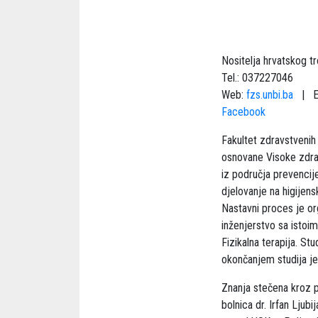
Nositelja hrvatskog 
Tel.: 037227046
Web:
fzs.unbi.ba
| Em
Facebook
Fakultet zdravstvenih 
osnovane Visoke zdra
iz područja prevencije
djelovanje na higije
Nastavni proces je org
inženjerstvo sa istoi
Fizikalna terapija. St
okončanjem studija je
Znanja stečena kroz p
bolnica dr. Irfan Ljub