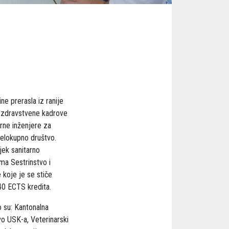
ne prerasla iz ranije
e zdravstvene kadrove
arne inženjere za
elokupno društvo.
jek sanitarno
ma Sestrinstvo i
 koje je se stiče
240 ECTS kredita.
 su: Kantonalna
tvo USK-a, Veterinarski